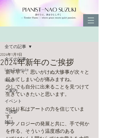
記事
全ての記事
2024年1月9日
全ての記事
2024年新年のご挨拶
Live Schejule
新年早々、思いがけぬ大惨事が次々と
起きてしまい心が痛みますね。
Report
少しでも自分に出来ることを見つけて
ご案内
生きていきたいと思います。
イベント
やはり私はアートの力を信じていま
ご挨拶
す。
雑記
テクノロジーの発展と共に、手で何か
を作る、そういう温度感のある